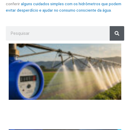
conferir
alguns cuidados simples com os hidrômetros que podem
evitar desperdício e ajudar no consumo consciente da água
.
Search
H
p
i
c
m
u
e
v
s
p